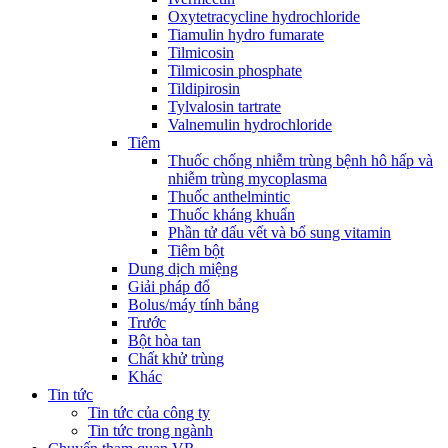
Oxytetracycline hydrochloride
Tiamulin hydro fumarate
Tilmicosin
Tilmicosin phosphate
Tildipirosin
Tylvalosin tartrate
Valnemulin hydrochloride
Tiêm
Thuốc chống nhiễm trùng bệnh hô hấp và
nhiễm trùng mycoplasma
Thuốc anthelmintic
Thuốc kháng khuẩn
Phần tử dấu vết và bổ sung vitamin
Tiêm bột
Dung dịch miệng
Giải pháp đổ
Bolus/máy tính bảng
Trước
Bột hòa tan
Chất khử trùng
Khác
Tin tức
Tin tức của công ty
Tin tức trong ngành