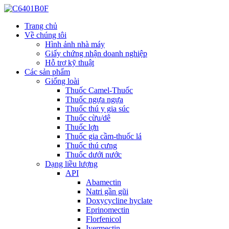
Trang chủ
Về chúng tôi
Hình ảnh nhà máy
Giấy chứng nhận doanh nghiệp
Hỗ trợ kỹ thuật
Các sản phẩm
Giống loài
Thuốc Camel-Thuốc
Thuốc ngựa ngựa
Thuốc thú y gia súc
Thuốc cừu/dê
Thuốc lợn
Thuốc gia cầm-thuốc lá
Thuốc thú cưng
Thuốc dưới nước
Dạng liều lượng
API
Abamectin
Natri gần gũi
Doxycycline hyclate
Eprinomectin
Florfenicol
Ivermectin