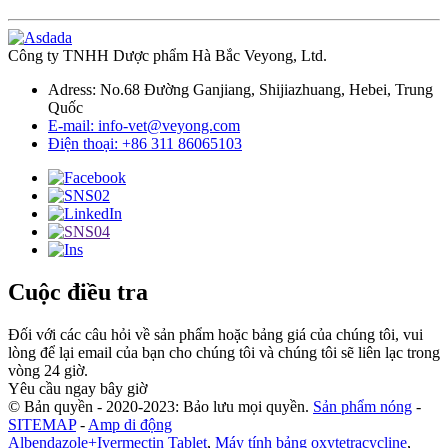
Công ty TNHH Dược phẩm Hà Bắc Veyong, Ltd.
Adress: No.68 Đường Ganjiang, Shijiazhuang, Hebei, Trung
Quốc
E-mail: info-vet@veyong.com
Điện thoại: +86 311 86065103
Cuộc điều tra
Đối với các câu hỏi về sản phẩm hoặc bảng giá của chúng tôi, vui
lòng để lại email của bạn cho chúng tôi và chúng tôi sẽ liên lạc trong
vòng 24 giờ.
Yêu cầu ngay bây giờ
© Bản quyền - 2020-2023: Bảo lưu mọi quyền.
Sản phẩm nóng
-
SITEMAP
-
Amp di động
Albendazole+Ivermectin Tablet
,
Máy tính bảng oxytetracycline
,