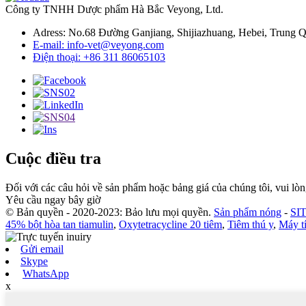
Công ty TNHH Dược phẩm Hà Bắc Veyong, Ltd.
Adress: No.68 Đường Ganjiang, Shijiazhuang, Hebei, Trung 
E-mail: info-vet@veyong.com
Điện thoại: +86 311 86065103
Cuộc điều tra
Đối với các câu hỏi về sản phẩm hoặc bảng giá của chúng tôi, vui lòng
Yêu cầu ngay bây giờ
© Bản quyền - 2020-2023: Bảo lưu mọi quyền.
Sản phẩm nóng
-
SI
45% bột hòa tan tiamulin
,
Oxytetracycline 20 tiêm
,
Tiêm thú y
,
Máy tí
Gửi email
Skype
WhatsApp
x