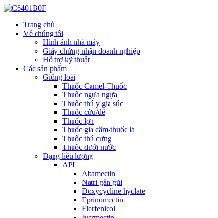
Trang chủ
Về chúng tôi
Hình ảnh nhà máy
Giấy chứng nhận doanh nghiệp
Hỗ trợ kỹ thuật
Các sản phẩm
Giống loài
Thuốc Camel-Thuốc
Thuốc ngựa ngựa
Thuốc thú y gia súc
Thuốc cừu/dê
Thuốc lợn
Thuốc gia cầm-thuốc lá
Thuốc thú cưng
Thuốc dưới nước
Dạng liều lượng
API
Abamectin
Natri gần gũi
Doxycycline hyclate
Eprinomectin
Florfenicol
Ivermectin