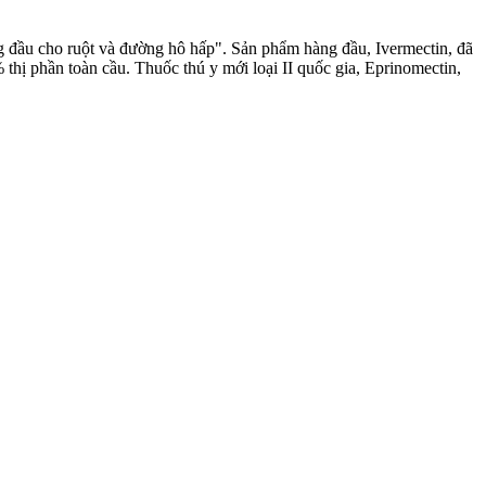
ng đầu cho ruột và đường hô hấp". Sản phẩm hàng đầu, Ivermectin, đã
ị phần toàn cầu. Thuốc thú y mới loại II quốc gia, Eprinomectin,