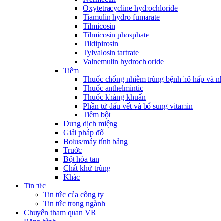
Oxytetracycline hydrochloride
Tiamulin hydro fumarate
Tilmicosin
Tilmicosin phosphate
Tildipirosin
Tylvalosin tartrate
Valnemulin hydrochloride
Tiêm
Thuốc chống nhiễm trùng bệnh hô hấp và 
Thuốc anthelmintic
Thuốc kháng khuẩn
Phần tử dấu vết và bổ sung vitamin
Tiêm bột
Dung dịch miệng
Giải pháp đổ
Bolus/máy tính bảng
Trước
Bột hòa tan
Chất khử trùng
Khác
Tin tức
Tin tức của công ty
Tin tức trong ngành
Chuyến tham quan VR