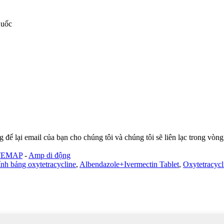
Quốc
 để lại email của bạn cho chúng tôi và chúng tôi sẽ liên lạc trong vòng
TEMAP
-
Amp di động
nh bảng oxytetracycline
,
Albendazole+Ivermectin Tablet
,
Oxytetracycl