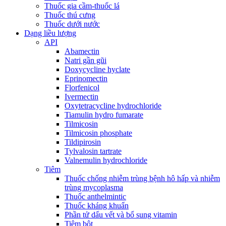
Thuốc gia cầm-thuốc lá
Thuốc thú cưng
Thuốc dưới nước
Dạng liều lượng
API
Abamectin
Natri gần gũi
Doxycycline hyclate
Eprinomectin
Florfenicol
Ivermectin
Oxytetracycline hydrochloride
Tiamulin hydro fumarate
Tilmicosin
Tilmicosin phosphate
Tildipirosin
Tylvalosin tartrate
Valnemulin hydrochloride
Tiêm
Thuốc chống nhiễm trùng bệnh hô hấp và nhiễm
trùng mycoplasma
Thuốc anthelmintic
Thuốc kháng khuẩn
Phần tử dấu vết và bổ sung vitamin
Tiêm bột