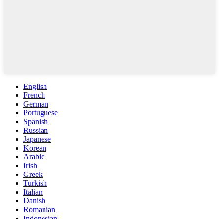
English
French
German
Portuguese
Spanish
Russian
Japanese
Korean
Arabic
Irish
Greek
Turkish
Italian
Danish
Romanian
Indonesian