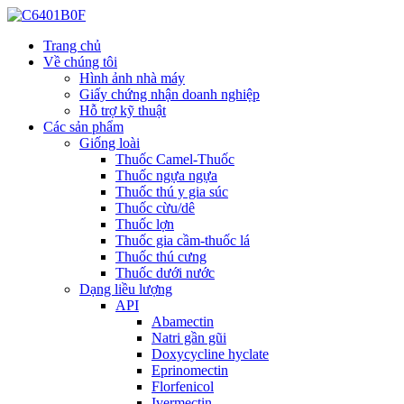
Trang chủ
Về chúng tôi
Hình ảnh nhà máy
Giấy chứng nhận doanh nghiệp
Hỗ trợ kỹ thuật
Các sản phẩm
Giống loài
Thuốc Camel-Thuốc
Thuốc ngựa ngựa
Thuốc thú y gia súc
Thuốc cừu/dê
Thuốc lợn
Thuốc gia cầm-thuốc lá
Thuốc thú cưng
Thuốc dưới nước
Dạng liều lượng
API
Abamectin
Natri gần gũi
Doxycycline hyclate
Eprinomectin
Florfenicol
Ivermectin