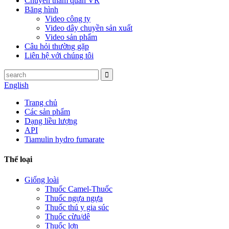
Chuyến tham quan VR
Băng hình
Video công ty
Video dây chuyền sản xuất
Video sản phẩm
Câu hỏi thường gặp
Liên hệ với chúng tôi
English
Trang chủ
Các sản phẩm
Dạng liều lượng
API
Tiamulin hydro fumarate
Thể loại
Giống loài
Thuốc Camel-Thuốc
Thuốc ngựa ngựa
Thuốc thú y gia súc
Thuốc cừu/dê
Thuốc lợn