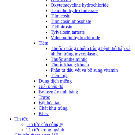
Oxytetracycline hydrochloride
Tiamulin hydro fumarate
Tilmicosin
Tilmicosin phosphate
Tildipirosin
Tylvalosin tartrate
Valnemulin hydrochloride
Tiêm
Thuốc chống nhiễm trùng bệnh hô hấp và
nhiễm trùng mycoplasma
Thuốc anthelmintic
Thuốc kháng khuẩn
Phần tử dấu vết và bổ sung vitamin
Tiêm bột
Dung dịch miệng
Giải pháp đổ
Bolus/máy tính bảng
Trước
Bột hòa tan
Chất khử trùng
Khác
Tin tức
Tin tức của công ty
Tin tức trong ngành