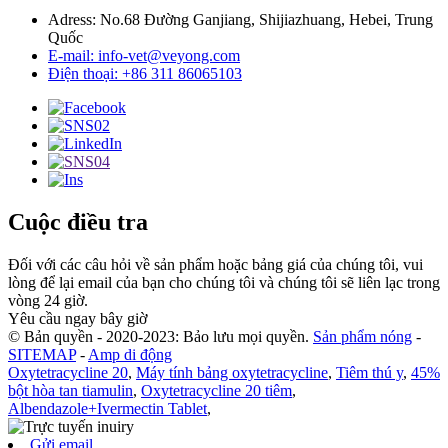
Adress: No.68 Đường Ganjiang, Shijiazhuang, Hebei, Trung
Quốc
E-mail: info-vet@veyong.com
Điện thoại: +86 311 86065103
Cuộc điều tra
Đối với các câu hỏi về sản phẩm hoặc bảng giá của chúng tôi, vui
lòng để lại email của bạn cho chúng tôi và chúng tôi sẽ liên lạc trong
vòng 24 giờ.
Yêu cầu ngay bây giờ
© Bản quyền - 2020-2023: Bảo lưu mọi quyền.
Sản phẩm nóng
-
SITEMAP
-
Amp di động
Oxytetracycline 20
,
Máy tính bảng oxytetracycline
,
Tiêm thú y
,
45%
bột hòa tan tiamulin
,
Oxytetracycline 20 tiêm
,
Albendazole+Ivermectin Tablet
,
Gửi email