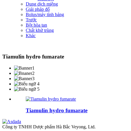
Dung dịch miệng
Giải pháp đổ
Bolus/máy tính bảng
Trước
Bột hòa tan
Chất khử trùng
Khác
Tiamulin hydro fumarate
Tiamulin hydro fumarate
Công ty TNHH Dược phẩm Hà Bắc Veyong, Ltd.