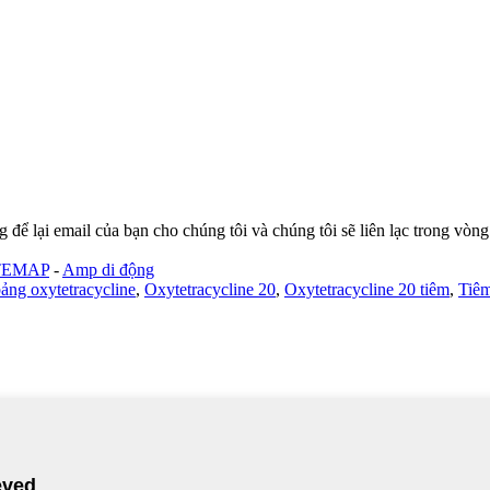
 để lại email của bạn cho chúng tôi và chúng tôi sẽ liên lạc trong vòng
TEMAP
-
Amp di động
ảng oxytetracycline
,
Oxytetracycline 20
,
Oxytetracycline 20 tiêm
,
Tiêm