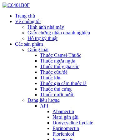
Trang chủ
Về chúng tôi
Hình ảnh nhà máy
Giấy chứng nhận doanh nghiệp
Hỗ trợ kỹ thuật
Các sản phẩm
Giống loài
Thuốc Camel-Thuốc
Thuốc ngựa ngựa
Thuốc thú y gia súc
Thuốc cừu/dê
Thuốc lợn
Thuốc gia cầm-thuốc lá
Thuốc thú cưng
Thuốc dưới nước
Dạng liều lượng
API
Abamectin
Natri gần gũi
Doxycycline hyclate
Eprinomectin
Florfenicol
Ivermectin