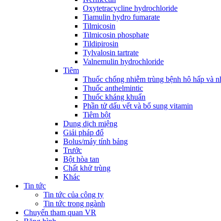
Oxytetracycline hydrochloride
Tiamulin hydro fumarate
Tilmicosin
Tilmicosin phosphate
Tildipirosin
Tylvalosin tartrate
Valnemulin hydrochloride
Tiêm
Thuốc chống nhiễm trùng bệnh hô hấp và 
Thuốc anthelmintic
Thuốc kháng khuẩn
Phần tử dấu vết và bổ sung vitamin
Tiêm bột
Dung dịch miệng
Giải pháp đổ
Bolus/máy tính bảng
Trước
Bột hòa tan
Chất khử trùng
Khác
Tin tức
Tin tức của công ty
Tin tức trong ngành
Chuyến tham quan VR