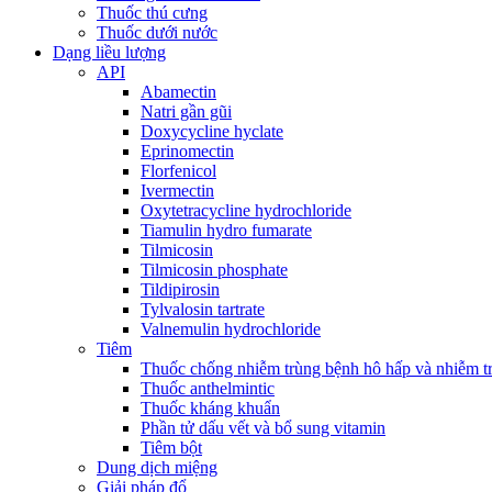
Thuốc thú cưng
Thuốc dưới nước
Dạng liều lượng
API
Abamectin
Natri gần gũi
Doxycycline hyclate
Eprinomectin
Florfenicol
Ivermectin
Oxytetracycline hydrochloride
Tiamulin hydro fumarate
Tilmicosin
Tilmicosin phosphate
Tildipirosin
Tylvalosin tartrate
Valnemulin hydrochloride
Tiêm
Thuốc chống nhiễm trùng bệnh hô hấp và nhiễm 
Thuốc anthelmintic
Thuốc kháng khuẩn
Phần tử dấu vết và bổ sung vitamin
Tiêm bột
Dung dịch miệng
Giải pháp đổ