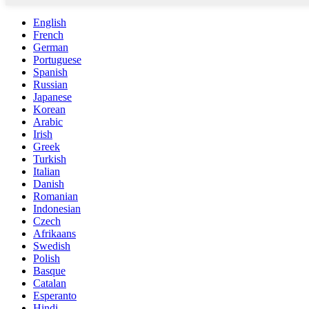
English
French
German
Portuguese
Spanish
Russian
Japanese
Korean
Arabic
Irish
Greek
Turkish
Italian
Danish
Romanian
Indonesian
Czech
Afrikaans
Swedish
Polish
Basque
Catalan
Esperanto
Hindi