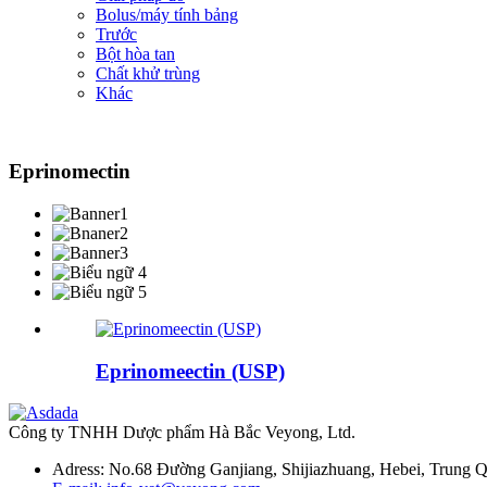
Bolus/máy tính bảng
Trước
Bột hòa tan
Chất khử trùng
Khác
Eprinomectin
Eprinomeectin (USP)
Công ty TNHH Dược phẩm Hà Bắc Veyong, Ltd.
Adress: No.68 Đường Ganjiang, Shijiazhuang, Hebei, Trung 