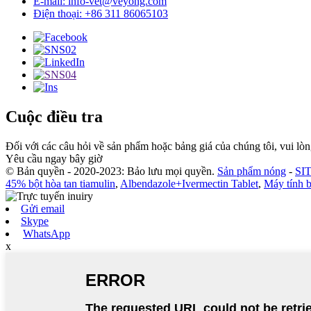
E-mail: info-vet@veyong.com
Điện thoại: +86 311 86065103
Cuộc điều tra
Đối với các câu hỏi về sản phẩm hoặc bảng giá của chúng tôi, vui lòng
Yêu cầu ngay bây giờ
© Bản quyền - 2020-2023: Bảo lưu mọi quyền.
Sản phẩm nóng
-
SI
45% bột hòa tan tiamulin
,
Albendazole+Ivermectin Tablet
,
Máy tính b
Gửi email
Skype
WhatsApp
x