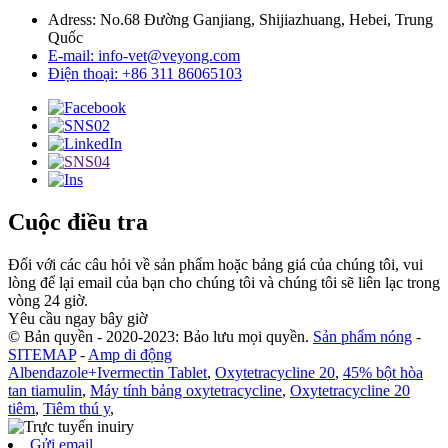
Adress: No.68 Đường Ganjiang, Shijiazhuang, Hebei, Trung
Quốc
E-mail: info-vet@veyong.com
Điện thoại: +86 311 86065103
Cuộc điều tra
Đối với các câu hỏi về sản phẩm hoặc bảng giá của chúng tôi, vui
lòng để lại email của bạn cho chúng tôi và chúng tôi sẽ liên lạc trong
vòng 24 giờ.
Yêu cầu ngay bây giờ
© Bản quyền - 2020-2023: Bảo lưu mọi quyền.
Sản phẩm nóng
-
SITEMAP
-
Amp di động
Albendazole+Ivermectin Tablet
,
Oxytetracycline 20
,
45% bột hòa
tan tiamulin
,
Máy tính bảng oxytetracycline
,
Oxytetracycline 20
tiêm
,
Tiêm thú y
,
Gửi email