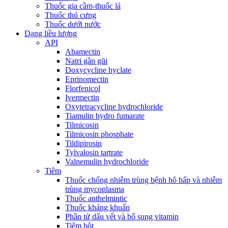
Thuốc gia cầm-thuốc lá
Thuốc thú cưng
Thuốc dưới nước
Dạng liều lượng
API
Abamectin
Natri gần gũi
Doxycycline hyclate
Eprinomectin
Florfenicol
Ivermectin
Oxytetracycline hydrochloride
Tiamulin hydro fumarate
Tilmicosin
Tilmicosin phosphate
Tildipirosin
Tylvalosin tartrate
Valnemulin hydrochloride
Tiêm
Thuốc chống nhiễm trùng bệnh hô hấp và nhiễm
trùng mycoplasma
Thuốc anthelmintic
Thuốc kháng khuẩn
Phần tử dấu vết và bổ sung vitamin
Tiêm bột