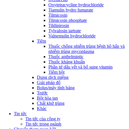
Oxytetracycline hydrochloride
Tiamulin hydro fumarate
Tilmicosin
Tilmicosin phosphate
Tildipirosin
Tylvalosin tartrate
Valnemulin hydrochloride
Tiêm
Thuốc chống nhiễm trùng bệnh hô hấp và
nhiễm trùng mycoplasma
Thuốc anthelmintic
Thuốc kháng khuẩn
Phần tử dấu vết và bổ sung vitamin
Tiêm bột
Dung dịch miệng
Giải pháp đổ
Bolus/máy tính bảng
Trước
Bột hòa tan
Chất khử trùng
Khác
Tin tức
Tin tức của công ty
Tin tức trong ngành