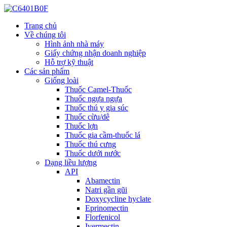
Trang chủ
Về chúng tôi
Hình ảnh nhà máy
Giấy chứng nhận doanh nghiệp
Hỗ trợ kỹ thuật
Các sản phẩm
Giống loài
Thuốc Camel-Thuốc
Thuốc ngựa ngựa
Thuốc thú y gia súc
Thuốc cừu/dê
Thuốc lợn
Thuốc gia cầm-thuốc lá
Thuốc thú cưng
Thuốc dưới nước
Dạng liều lượng
API
Abamectin
Natri gần gũi
Doxycycline hyclate
Eprinomectin
Florfenicol
Ivermectin