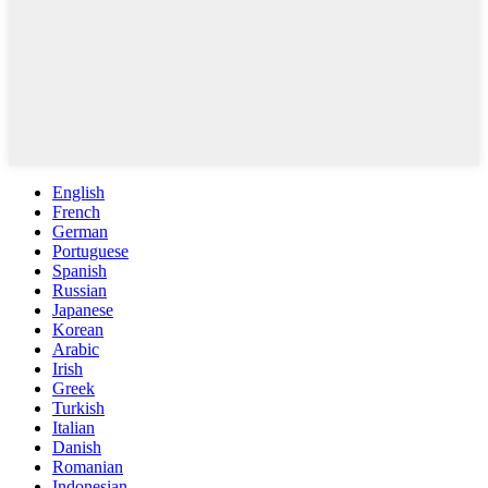
English
French
German
Portuguese
Spanish
Russian
Japanese
Korean
Arabic
Irish
Greek
Turkish
Italian
Danish
Romanian
Indonesian