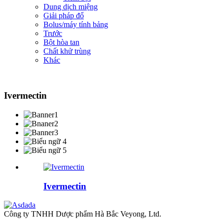
Dung dịch miệng
Giải pháp đổ
Bolus/máy tính bảng
Trước
Bột hòa tan
Chất khử trùng
Khác
Ivermectin
Ivermectin
Công ty TNHH Dược phẩm Hà Bắc Veyong, Ltd.