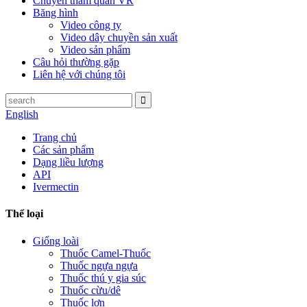
Chuyến tham quan VR
Băng hình
Video công ty
Video dây chuyền sản xuất
Video sản phẩm
Câu hỏi thường gặp
Liên hệ với chúng tôi
English
Trang chủ
Các sản phẩm
Dạng liều lượng
API
Ivermectin
Thể loại
Giống loài
Thuốc Camel-Thuốc
Thuốc ngựa ngựa
Thuốc thú y gia súc
Thuốc cừu/dê
Thuốc lợn