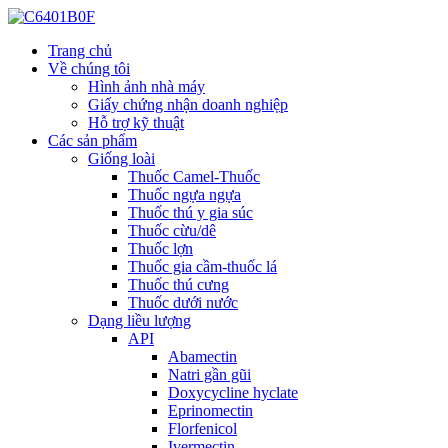
Trang chủ
Về chúng tôi
Hình ảnh nhà máy
Giấy chứng nhận doanh nghiệp
Hỗ trợ kỹ thuật
Các sản phẩm
Giống loài
Thuốc Camel-Thuốc
Thuốc ngựa ngựa
Thuốc thú y gia súc
Thuốc cừu/dê
Thuốc lợn
Thuốc gia cầm-thuốc lá
Thuốc thú cưng
Thuốc dưới nước
Dạng liều lượng
API
Abamectin
Natri gần gũi
Doxycycline hyclate
Eprinomectin
Florfenicol
Ivermectin