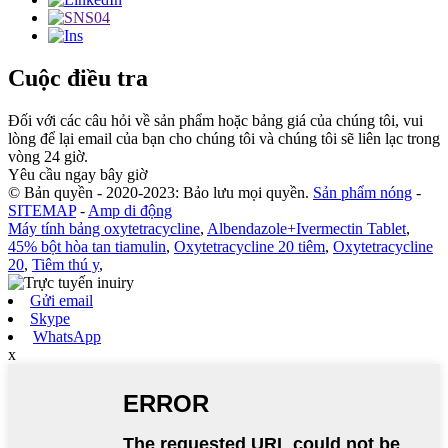
Cuộc điều tra
Đối với các câu hỏi về sản phẩm hoặc bảng giá của chúng tôi, vui
lòng để lại email của bạn cho chúng tôi và chúng tôi sẽ liên lạc trong
vòng 24 giờ.
Yêu cầu ngay bây giờ
© Bản quyền - 2020-2023: Bảo lưu mọi quyền.
Sản phẩm nóng
-
SITEMAP
-
Amp di động
Máy tính bảng oxytetracycline
,
Albendazole+Ivermectin Tablet
,
45% bột hòa tan tiamulin
,
Oxytetracycline 20 tiêm
,
Oxytetracycline
20
,
Tiêm thú y
,
Gửi email
Skype
WhatsApp
x