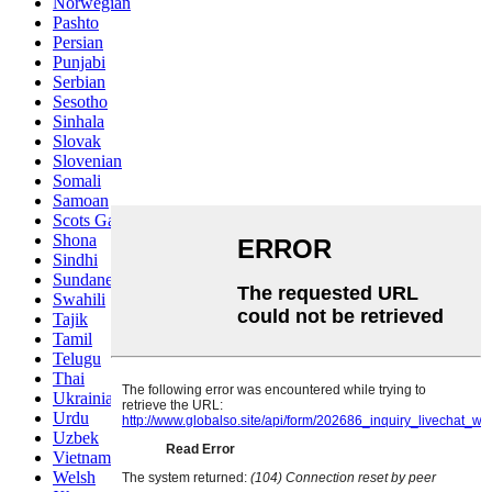
Norwegian
Pashto
Persian
Punjabi
Serbian
Sesotho
Sinhala
Slovak
Slovenian
Somali
Samoan
Scots Gaelic
Shona
Sindhi
Sundanese
Swahili
Tajik
Tamil
Telugu
Thai
Ukrainian
Urdu
Uzbek
Vietnamese
Welsh