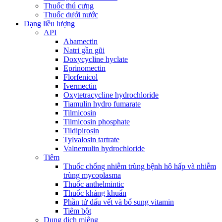
Thuốc thú cưng
Thuốc dưới nước
Dạng liều lượng
API
Abamectin
Natri gần gũi
Doxycycline hyclate
Eprinomectin
Florfenicol
Ivermectin
Oxytetracycline hydrochloride
Tiamulin hydro fumarate
Tilmicosin
Tilmicosin phosphate
Tildipirosin
Tylvalosin tartrate
Valnemulin hydrochloride
Tiêm
Thuốc chống nhiễm trùng bệnh hô hấp và nhiễm
trùng mycoplasma
Thuốc anthelmintic
Thuốc kháng khuẩn
Phần tử dấu vết và bổ sung vitamin
Tiêm bột
Dung dịch miệng