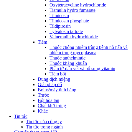
Oxytetracycline hydrochloride
Tiamulin hydro fumarate
Tilmicosin
Tilmicosin phosphate
Tildipirosin
Tylvalosin tartrate
Valnemulin hydrochloride
Tiêm
Thuốc chống nhiễm trùng bệnh hô hấp và
nhiễm trùng mycoplasma
Thuốc anthelmintic
Thuốc kháng khuẩn
Phần tử dấu vết và bổ sung vitamin
Tiêm bột
Dung dịch miệng
Giải pháp đổ
Bolus/máy tính bảng
Trước
Bột hòa tan
Chất khử trùng
Khác
Tin tức
Tin tức của công ty
Tin tức trong ngành