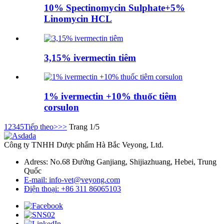
10% Spectinomycin Sulphate+5%
Linomycin HCL
3,15% ivermectin tiêm
1% ivermectin +10% thuốc tiêm
corsulon
1
2
3
4
5
Tiếp theo>
>>
Trang 1/5
Công ty TNHH Dược phẩm Hà Bắc Veyong, Ltd.
Adress: No.68 Đường Ganjiang, Shijiazhuang, Hebei, Trung
Quốc
E-mail: info-vet@veyong.com
Điện thoại: +86 311 86065103