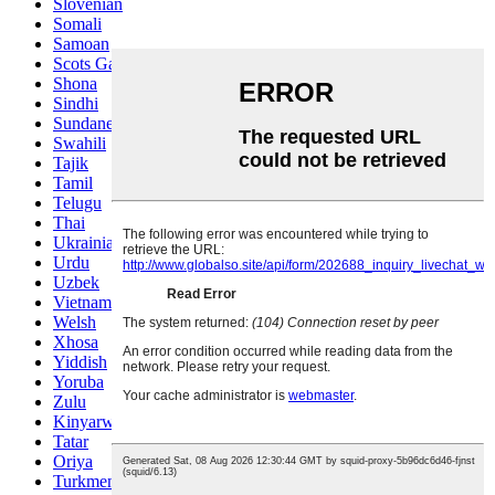
Slovenian
Somali
Samoan
Scots Gaelic
Shona
Sindhi
Sundanese
Swahili
Tajik
Tamil
Telugu
Thai
Ukrainian
Urdu
Uzbek
Vietnamese
Welsh
Xhosa
Yiddish
Yoruba
Zulu
Kinyarwanda
Tatar
Oriya
Turkmen