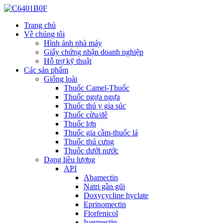
Trang chủ
Về chúng tôi
Hình ảnh nhà máy
Giấy chứng nhận doanh nghiệp
Hỗ trợ kỹ thuật
Các sản phẩm
Giống loài
Thuốc Camel-Thuốc
Thuốc ngựa ngựa
Thuốc thú y gia súc
Thuốc cừu/dê
Thuốc lợn
Thuốc gia cầm-thuốc lá
Thuốc thú cưng
Thuốc dưới nước
Dạng liều lượng
API
Abamectin
Natri gần gũi
Doxycycline hyclate
Eprinomectin
Florfenicol
Ivermectin