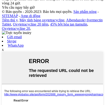
vòng 24 giờ.
Yêu cầu ngay bây giờ
© Bản quyền - 2020-2023: Bảo lưu mọi quyền.
Sản phẩm nóng
-
SITEMAP
-
Amp di động
Tiêm thú y
,
Máy tính bảng oxytetracycline
,
Albendazole+Ivermectin
Tablet
,
Oxytetracycline 20 tiêm
,
45% bột hòa tan tiamulin
,
Oxytetracycline 20
,
Gửi email
Skype
WhatsApp
x