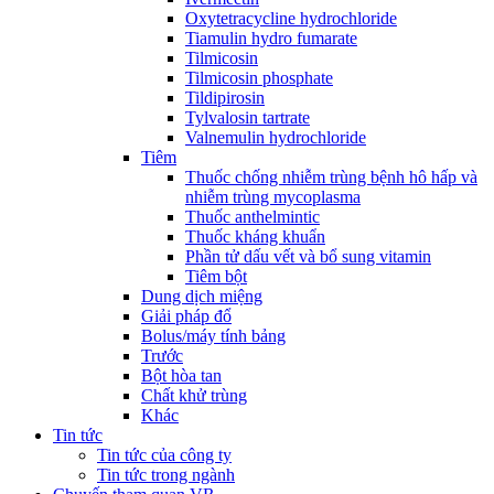
Oxytetracycline hydrochloride
Tiamulin hydro fumarate
Tilmicosin
Tilmicosin phosphate
Tildipirosin
Tylvalosin tartrate
Valnemulin hydrochloride
Tiêm
Thuốc chống nhiễm trùng bệnh hô hấp và
nhiễm trùng mycoplasma
Thuốc anthelmintic
Thuốc kháng khuẩn
Phần tử dấu vết và bổ sung vitamin
Tiêm bột
Dung dịch miệng
Giải pháp đổ
Bolus/máy tính bảng
Trước
Bột hòa tan
Chất khử trùng
Khác
Tin tức
Tin tức của công ty
Tin tức trong ngành