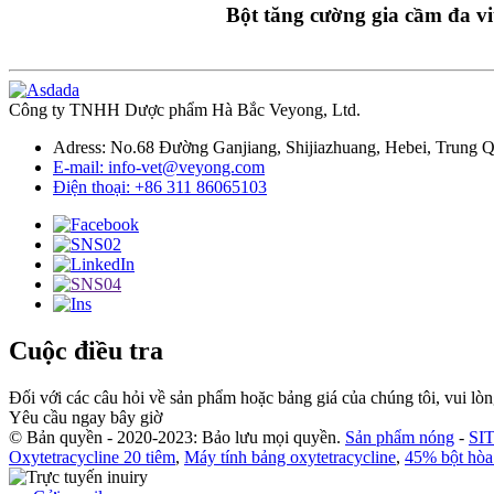
Bột tăng cường gia cầm đa v
Công ty TNHH Dược phẩm Hà Bắc Veyong, Ltd.
Adress: No.68 Đường Ganjiang, Shijiazhuang, Hebei, Trung 
E-mail: info-vet@veyong.com
Điện thoại: +86 311 86065103
Cuộc điều tra
Đối với các câu hỏi về sản phẩm hoặc bảng giá của chúng tôi, vui lòng
Yêu cầu ngay bây giờ
© Bản quyền - 2020-2023: Bảo lưu mọi quyền.
Sản phẩm nóng
-
SI
Oxytetracycline 20 tiêm
,
Máy tính bảng oxytetracycline
,
45% bột hòa 