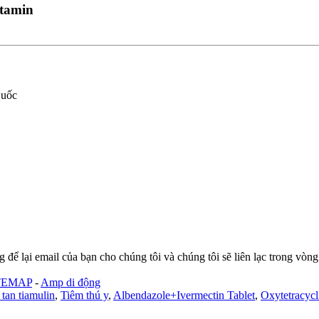
itamin
Quốc
 để lại email của bạn cho chúng tôi và chúng tôi sẽ liên lạc trong vòng
TEMAP
-
Amp di động
tan tiamulin
,
Tiêm thú y
,
Albendazole+Ivermectin Tablet
,
Oxytetracycl