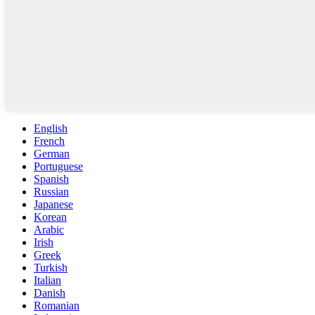
English
French
German
Portuguese
Spanish
Russian
Japanese
Korean
Arabic
Irish
Greek
Turkish
Italian
Danish
Romanian