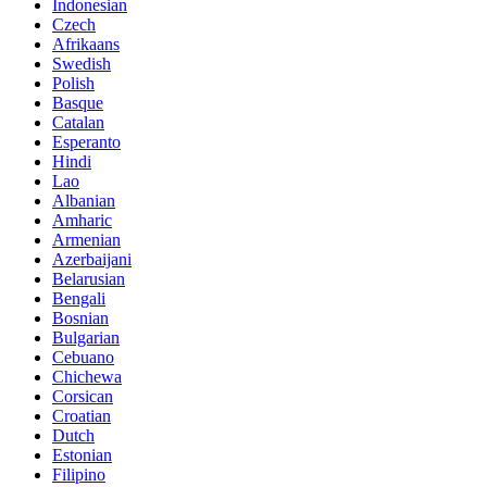
Indonesian
Czech
Afrikaans
Swedish
Polish
Basque
Catalan
Esperanto
Hindi
Lao
Albanian
Amharic
Armenian
Azerbaijani
Belarusian
Bengali
Bosnian
Bulgarian
Cebuano
Chichewa
Corsican
Croatian
Dutch
Estonian
Filipino