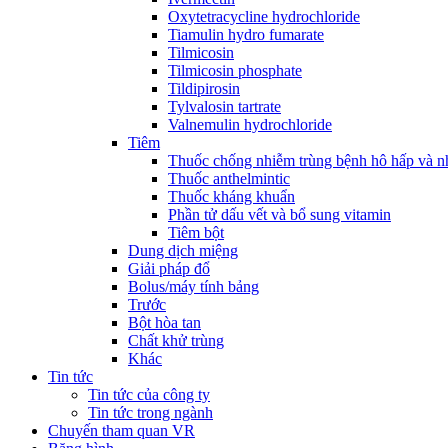
Oxytetracycline hydrochloride
Tiamulin hydro fumarate
Tilmicosin
Tilmicosin phosphate
Tildipirosin
Tylvalosin tartrate
Valnemulin hydrochloride
Tiêm
Thuốc chống nhiễm trùng bệnh hô hấp và 
Thuốc anthelmintic
Thuốc kháng khuẩn
Phần tử dấu vết và bổ sung vitamin
Tiêm bột
Dung dịch miệng
Giải pháp đổ
Bolus/máy tính bảng
Trước
Bột hòa tan
Chất khử trùng
Khác
Tin tức
Tin tức của công ty
Tin tức trong ngành
Chuyến tham quan VR