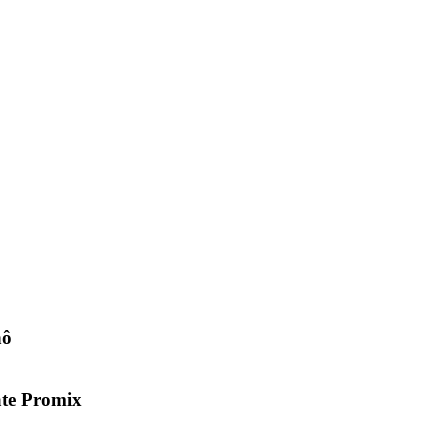
hô
te Promix