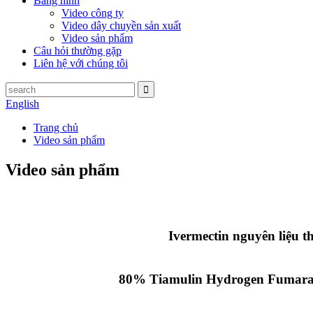
Băng hình
Video công ty
Video dây chuyền sản xuất
Video sản phẩm
Câu hỏi thường gặp
Liên hệ với chúng tôi
English
Trang chủ
Video sản phẩm
Video sản phẩm
Ivermectin nguyên liệu t
80% Tiamulin Hydrogen Fumara