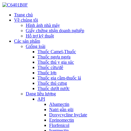
Trang chủ
Về chúng tôi
Hình ảnh nhà máy
Giấy chứng nhận doanh nghiệp
Hỗ trợ kỹ thuật
Các sản phẩm
Giống loài
Thuốc Camel-Thuốc
Thuốc ngựa ngựa
Thuốc thú y gia súc
Thuốc cừu/dê
Thuốc lợn
Thuốc gia cầm-thuốc lá
Thuốc thú cưng
Thuốc dưới nước
Dạng liều lượng
API
Abamectin
Natri gần gũi
Doxycycline hyclate
Eprinomectin
Florfenicol
Ivermectin