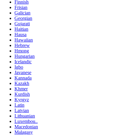
Finnish
Frisian
Galician
Georgian
Gujarati
Haitian
Hausa
Hawaiian
Hebrew
Hmong
Hungarian
Icelandic
Igbo
Javanese
Kannada
Kazakh
Khmer
Kurdish
Kyrgyz
Latin
Latvian
Lithuanian
Luxembou..
Macedonian
Malagasy