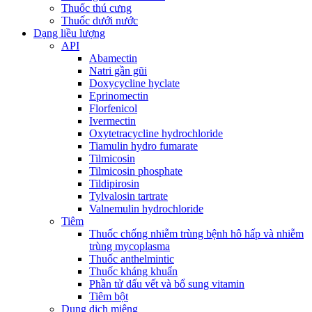
Thuốc thú cưng
Thuốc dưới nước
Dạng liều lượng
API
Abamectin
Natri gần gũi
Doxycycline hyclate
Eprinomectin
Florfenicol
Ivermectin
Oxytetracycline hydrochloride
Tiamulin hydro fumarate
Tilmicosin
Tilmicosin phosphate
Tildipirosin
Tylvalosin tartrate
Valnemulin hydrochloride
Tiêm
Thuốc chống nhiễm trùng bệnh hô hấp và nhiễm
trùng mycoplasma
Thuốc anthelmintic
Thuốc kháng khuẩn
Phần tử dấu vết và bổ sung vitamin
Tiêm bột
Dung dịch miệng