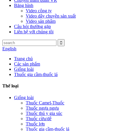
Chuyến tham quan VR
Băng hình
Video công ty
Video dây chuyền sản xuất
Video sản phẩm
Câu hỏi thường gặp
Liên hệ với chúng tôi
English
Trang chủ
Các sản phẩm
Giống loài
Thuốc gia cầm-thuốc lá
Thể loại
Giống loài
Thuốc Camel-Thuốc
Thuốc ngựa ngựa
Thuốc thú y gia súc
Thuốc cừu/dê
Thuốc lợn
Thuốc gia cầm-thuốc lá