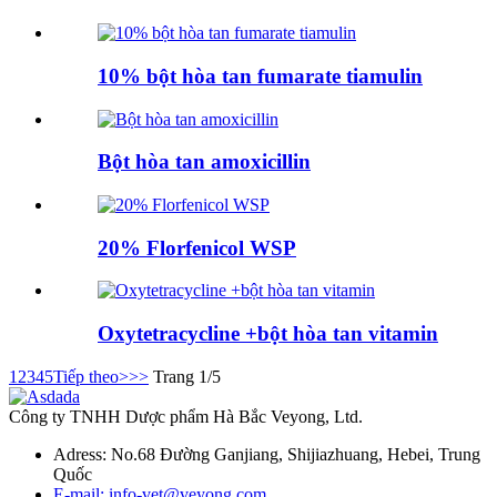
10% bột hòa tan fumarate tiamulin
Bột hòa tan amoxicillin
20% Florfenicol WSP
Oxytetracycline +bột hòa tan vitamin
1
2
3
4
5
Tiếp theo>
>>
Trang 1/5
Công ty TNHH Dược phẩm Hà Bắc Veyong, Ltd.
Adress: No.68 Đường Ganjiang, Shijiazhuang, Hebei, Trung
Quốc
E-mail: info-vet@veyong.com