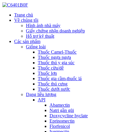
Trang chủ
Về chúng tôi
Hình ảnh nhà máy
Giấy chứng nhận doanh nghiệp
Hỗ trợ kỹ thuật
Các sản phẩm
Giống loài
Thuốc Camel-Thuốc
Thuốc ngựa ngựa
Thuốc thú y gia súc
Thuốc cừu/dê
Thuốc lợn
Thuốc gia cầm-thuốc lá
Thuốc thú cưng
Thuốc dưới nước
Dạng liều lượng
API
Abamectin
Natri gần gũi
Doxycycline hyclate
Eprinomectin
Florfenicol
Ivermectin