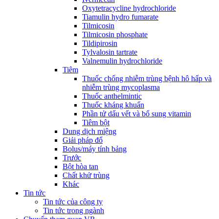
Oxytetracycline hydrochloride
Tiamulin hydro fumarate
Tilmicosin
Tilmicosin phosphate
Tildipirosin
Tylvalosin tartrate
Valnemulin hydrochloride
Tiêm
Thuốc chống nhiễm trùng bệnh hô hấp và
nhiễm trùng mycoplasma
Thuốc anthelmintic
Thuốc kháng khuẩn
Phần tử dấu vết và bổ sung vitamin
Tiêm bột
Dung dịch miệng
Giải pháp đổ
Bolus/máy tính bảng
Trước
Bột hòa tan
Chất khử trùng
Khác
Tin tức
Tin tức của công ty
Tin tức trong ngành