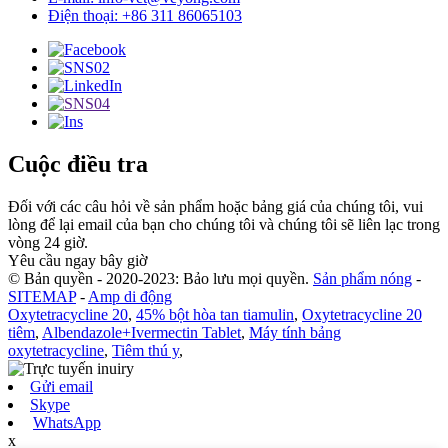
Điện thoại: +86 311 86065103
Cuộc điều tra
Đối với các câu hỏi về sản phẩm hoặc bảng giá của chúng tôi, vui
lòng để lại email của bạn cho chúng tôi và chúng tôi sẽ liên lạc trong
vòng 24 giờ.
Yêu cầu ngay bây giờ
© Bản quyền - 2020-2023: Bảo lưu mọi quyền.
Sản phẩm nóng
-
SITEMAP
-
Amp di động
Oxytetracycline 20
,
45% bột hòa tan tiamulin
,
Oxytetracycline 20
tiêm
,
Albendazole+Ivermectin Tablet
,
Máy tính bảng
oxytetracycline
,
Tiêm thú y
,
Gửi email
Skype
WhatsApp
x