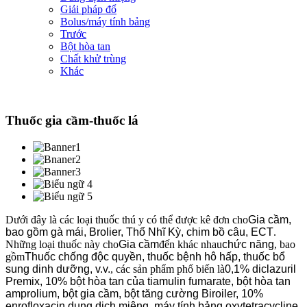
Giải pháp đổ
Bolus/máy tính bảng
Trước
Bột hòa tan
Chất khử trùng
Khác
Thuốc gia cầm-thuốc lá
Dưới đây là các loại thuốc thú y có thể được kê đơn cho
Gia cầm,
bao gồm gà mái, Brolier, Thổ Nhĩ Kỳ, chim bồ câu, ECT
.
Những loại thuốc này cho
Gia cầm
đến khác nhau
chức năng
, bao
gồm
Thuốc chống độc quyền, thuốc bệnh hô hấp, thuốc bổ
sung dinh dưỡng, v.v.
, các sản phẩm phổ biến là
0,1% diclazuril
Premix, 10% bột hòa tan của tiamulin fumarate, bột hòa tan
amprolium, bột gia cầm, bột tăng cường Biroiler, 10%
enrofloxacin dung dịch miệng, máy tính bảng oxytetracycline