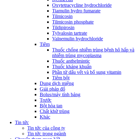
Oxytetracycline hydrochloride
Tiamulin hydro fumarate
Tilmicosin
Tilmicosin phosphate
Tildipirosin
Tylvalosin tartrate
Valnemulin hydrochloride
Tiêm
Thuốc chống nhiễm trùng bệnh hô hấp và
nhiễm trùng mycoplasma
Thuốc anthelmintic
Thuốc kháng khuẩn
Phần tử dấu vết và bổ sung vitamin
Tiêm bột
Dung dịch miệng
Giải pháp đổ
Bolus/máy tính bảng
Trước
Bột hòa tan
Chất khử trùng
Khác
Tin tức
Tin tức của công ty
Tin tức trong ngành