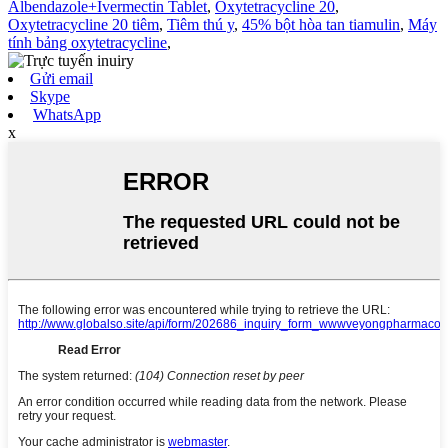
Albendazole+Ivermectin Tablet
,
Oxytetracycline 20
,
Oxytetracycline 20 tiêm
,
Tiêm thú y
,
45% bột hòa tan tiamulin
,
Máy
tính bảng oxytetracycline
,
Gửi email
Skype
WhatsApp
x