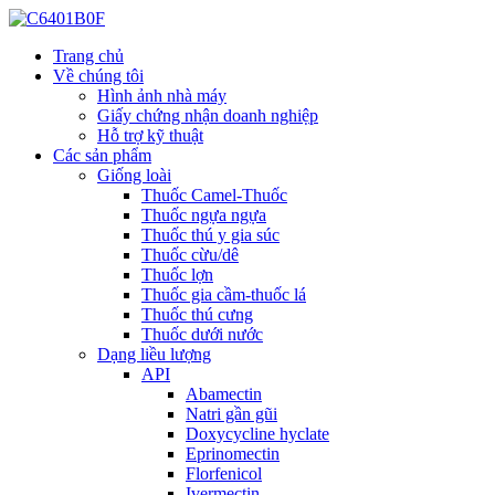
Trang chủ
Về chúng tôi
Hình ảnh nhà máy
Giấy chứng nhận doanh nghiệp
Hỗ trợ kỹ thuật
Các sản phẩm
Giống loài
Thuốc Camel-Thuốc
Thuốc ngựa ngựa
Thuốc thú y gia súc
Thuốc cừu/dê
Thuốc lợn
Thuốc gia cầm-thuốc lá
Thuốc thú cưng
Thuốc dưới nước
Dạng liều lượng
API
Abamectin
Natri gần gũi
Doxycycline hyclate
Eprinomectin
Florfenicol
Ivermectin