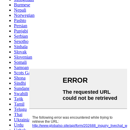
Burmese
Nepali
Norwegian
Pashto
Persian
Punjabi
Serbian
Sesotho
Sinhala
Slovak
Slovenian
Somali
Samoan
Scots Gaelic
Shona
Sindhi
Sundanese
Swahili
Tajik
Tamil
Telugu
Thai
Ukrainian
Urdu