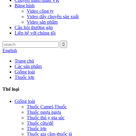
Chuyến tham quan VR
Băng hình
Video công ty
Video dây chuyền sản xuất
Video sản phẩm
Câu hỏi thường gặp
Liên hệ với chúng tôi
English
Trang chủ
Các sản phẩm
Giống loài
Thuốc lợn
Thể loại
Giống loài
Thuốc Camel-Thuốc
Thuốc ngựa ngựa
Thuốc thú y gia súc
Thuốc cừu/dê
Thuốc lợn
Thuốc gia cầm-thuốc lá