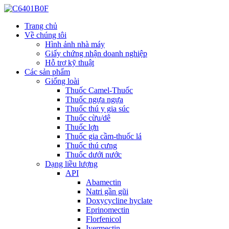
Trang chủ
Về chúng tôi
Hình ảnh nhà máy
Giấy chứng nhận doanh nghiệp
Hỗ trợ kỹ thuật
Các sản phẩm
Giống loài
Thuốc Camel-Thuốc
Thuốc ngựa ngựa
Thuốc thú y gia súc
Thuốc cừu/dê
Thuốc lợn
Thuốc gia cầm-thuốc lá
Thuốc thú cưng
Thuốc dưới nước
Dạng liều lượng
API
Abamectin
Natri gần gũi
Doxycycline hyclate
Eprinomectin
Florfenicol
Ivermectin