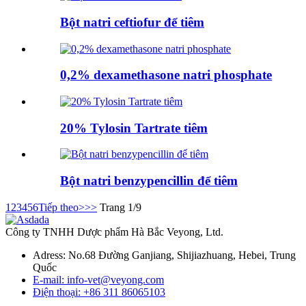
Bột natri ceftiofur để tiêm
0,2% dexamethasone natri phosphate
20% Tylosin Tartrate tiêm
Bột natri benzypencillin để tiêm
1
2
3
4
5
6
Tiếp theo>
>>
Trang 1/9
Công ty TNHH Dược phẩm Hà Bắc Veyong, Ltd.
Adress: No.68 Đường Ganjiang, Shijiazhuang, Hebei, Trung
Quốc
E-mail: info-vet@veyong.com
Điện thoại: +86 311 86065103