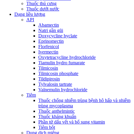
Thuốc thú cưng
Thuốc dưới nước
Dạng liều lượng
API
Abamectin
Natri gần gũi
Doxycycline hyclate
Eprinomectin
Florfenicol
Ivermectin
Oxytetracycline hydrochloride
Tiamulin hydro fumarate
Tilmicosin
Tilmicosin phosphate
Tildipirosin
Tylvalosin tartrate
Valnemulin hydrochloride
Tiêm
Thuốc chống nhiễm trùng bệnh hô hấp và nhiễm
trùng mycoplasma
Thuốc anthelmintic
Thuốc kháng khuẩn
Phần tử dấu vết và bổ sung vitamin
Tiêm bột
Dung dịch miệng