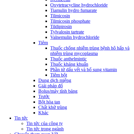
Oxytetracycline hydrochloride
Tiamulin hydro fumarate
Tilmicosin
Tilmicosin phosphate
Tildipirosin
Tylvalosin tartrate
Valnemulin hydrochloride
Tiêm
Thuốc chống nhiễm trùng bệnh hô hấp và
nhiễm trùng mycoplasma
Thuốc anthelmintic
Thuốc kháng khuẩn
Phần tử dấu vết và bổ sung vitamin
Tiêm bột
Dung dịch miệng
Giải pháp đổ
Bolus/máy tính bảng
Trước
Bột hòa tan
Chất khử trùng
Khác
Tin tức
Tin tức của công ty
Tin tức trong ngành