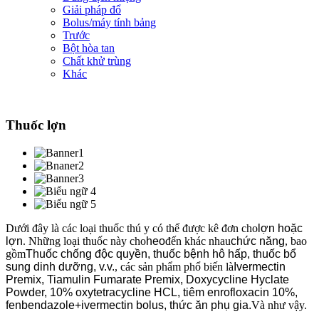
Giải pháp đổ
Bolus/máy tính bảng
Trước
Bột hòa tan
Chất khử trùng
Khác
Thuốc lợn
Dưới đây là các loại thuốc thú y có thể được kê đơn cho
lợn hoặc
lợn
. Những loại thuốc này cho
heo
đến khác nhau
chức năng
, bao
gồm
Thuốc chống độc quyền, thuốc bệnh hô hấp, thuốc bổ
sung dinh dưỡng, v.v.
, các sản phẩm phổ biến là
Ivermectin
Premix, Tiamulin Fumarate Premix, Doxycycline Hyclate
Powder, 10% oxytetracycline HCL, tiêm enrofloxacin 10%,
fenbendazole+ivermectin bolus, thức ăn phụ gia.
Và như vậy.