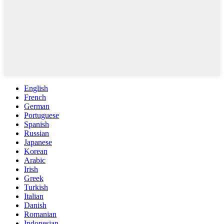
English
French
German
Portuguese
Spanish
Russian
Japanese
Korean
Arabic
Irish
Greek
Turkish
Italian
Danish
Romanian
Indonesian