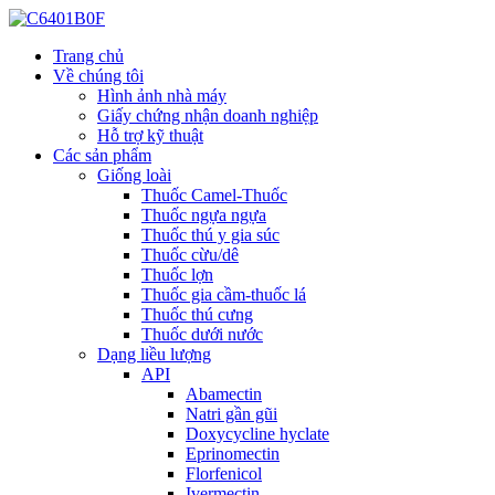
Trang chủ
Về chúng tôi
Hình ảnh nhà máy
Giấy chứng nhận doanh nghiệp
Hỗ trợ kỹ thuật
Các sản phẩm
Giống loài
Thuốc Camel-Thuốc
Thuốc ngựa ngựa
Thuốc thú y gia súc
Thuốc cừu/dê
Thuốc lợn
Thuốc gia cầm-thuốc lá
Thuốc thú cưng
Thuốc dưới nước
Dạng liều lượng
API
Abamectin
Natri gần gũi
Doxycycline hyclate
Eprinomectin
Florfenicol
Ivermectin