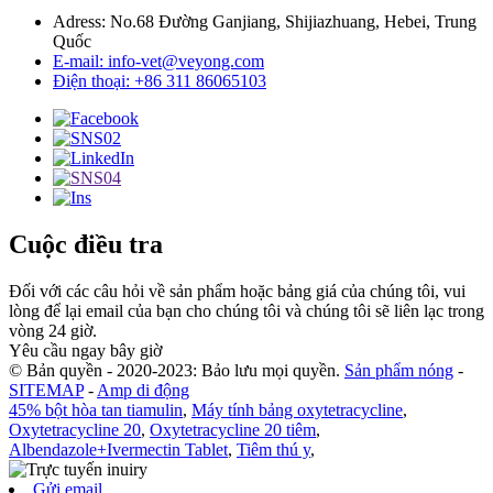
Adress: No.68 Đường Ganjiang, Shijiazhuang, Hebei, Trung
Quốc
E-mail: info-vet@veyong.com
Điện thoại: +86 311 86065103
Cuộc điều tra
Đối với các câu hỏi về sản phẩm hoặc bảng giá của chúng tôi, vui
lòng để lại email của bạn cho chúng tôi và chúng tôi sẽ liên lạc trong
vòng 24 giờ.
Yêu cầu ngay bây giờ
© Bản quyền - 2020-2023: Bảo lưu mọi quyền.
Sản phẩm nóng
-
SITEMAP
-
Amp di động
45% bột hòa tan tiamulin
,
Máy tính bảng oxytetracycline
,
Oxytetracycline 20
,
Oxytetracycline 20 tiêm
,
Albendazole+Ivermectin Tablet
,
Tiêm thú y
,
Gửi email