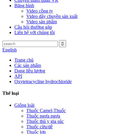
Chuyến tham quan VR
Băng hình
Video công ty
Video dây chuyền sản xuất
Video sản phẩm
Câu hỏi thường gặp
Liên hệ với chúng tôi
English
Trang chủ
Các sản phẩm
Dạng liều lượng
API
Oxytetracycline hydrochloride
Thể loại
Giống loài
Thuốc Camel-Thuốc
Thuốc ngựa ngựa
Thuốc thú y gia súc
Thuốc cừu/dê
Thuốc lợn