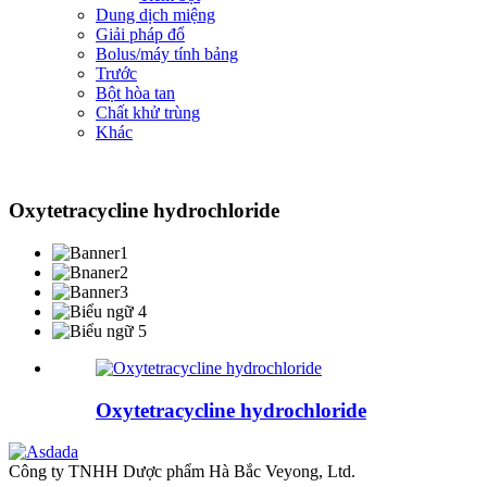
Dung dịch miệng
Giải pháp đổ
Bolus/máy tính bảng
Trước
Bột hòa tan
Chất khử trùng
Khác
Oxytetracycline hydrochloride
Oxytetracycline hydrochloride
Công ty TNHH Dược phẩm Hà Bắc Veyong, Ltd.