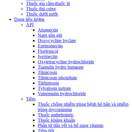
Thuốc gia cầm-thuốc lá
Thuốc thú cưng
Thuốc dưới nước
Dạng liều lượng
API
Abamectin
Natri gần gũi
Doxycycline hyclate
Eprinomectin
Florfenicol
Ivermectin
Oxytetracycline hydrochloride
Tiamulin hydro fumarate
Tilmicosin
Tilmicosin phosphate
Tildipirosin
Tylvalosin tartrate
Valnemulin hydrochloride
Tiêm
Thuốc chống nhiễm trùng bệnh hô hấp và nhiễm
trùng mycoplasma
Thuốc anthelmintic
Thuốc kháng khuẩn
Phần tử dấu vết và bổ sung vitamin
Tiêm bột