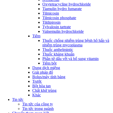
Oxytetracycline hydrochloride
Tiamulin hydro fumarate
Tilmicosin
Tilmicosin phosphate
Tildipirosin
Tylvalosin tartrate
Valnemulin hydrochloride
Tiêm
Thuốc chống nhiễm trùng bệnh hô hấp và
nhiễm trùng mycoplasma
Thuốc anthelmintic
Thuốc kháng khuẩn
Phần tử dấu vết và bổ sung vitamin
Tiêm bột
Dung dịch miệng
Giải pháp đổ
Bolus/máy tính bảng
Trước
Bột hòa tan
Chất khử trùng
Khác
Tin tức
Tin tức của công ty
Tin tức trong ngành