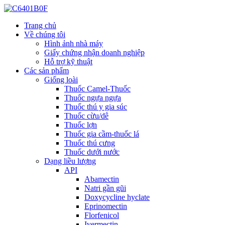
Trang chủ
Về chúng tôi
Hình ảnh nhà máy
Giấy chứng nhận doanh nghiệp
Hỗ trợ kỹ thuật
Các sản phẩm
Giống loài
Thuốc Camel-Thuốc
Thuốc ngựa ngựa
Thuốc thú y gia súc
Thuốc cừu/dê
Thuốc lợn
Thuốc gia cầm-thuốc lá
Thuốc thú cưng
Thuốc dưới nước
Dạng liều lượng
API
Abamectin
Natri gần gũi
Doxycycline hyclate
Eprinomectin
Florfenicol
Ivermectin