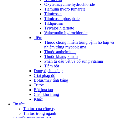
Oxytetracycline hydrochloride
Tiamulin hydro fumarate
Tilmicosin
Tilmicosin phosphate
Tildipirosin
Tylvalosin tartrate
Valnemulin hydrochloride
Tiêm
Thuốc chống nhiễm trùng bệnh hô hấp và
nhiễm trùng mycoplasma
Thuốc anthelmintic
Thuốc kháng khuẩn
Phần tử dấu vết và bổ sung vitamin
Tiêm bột
Dung dịch miệng
Giải pháp đổ
Bolus/máy tính bảng
Trước
Bột hòa tan
Chất khử trùng
Khác
Tin tức
Tin tức của công ty
Tin tức trong ngành