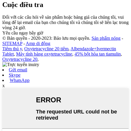
Cuộc điều tra
Đối với các câu hỏi về sản phẩm hoặc bảng giá của chúng tôi, vui
lòng để lại email của bạn cho chúng tôi và chúng tôi sẽ liên lạc trong
vòng 24 giờ.
Yêu cầu ngay bây giờ
© Bản quyền - 2020-2023: Bảo lưu mọi quyền.
Sản phẩm nóng
-
SITEMAP
-
Amp di động
Tiêm thú y
,
Oxytetracycline 20 tiêm
,
Albendazole+Ivermectin
Tablet
,
Máy tính bảng oxytetracycline
,
45% bột hòa tan tiamulin
,
Oxytetracycline 20
,
Gửi email
Skype
WhatsApp
x