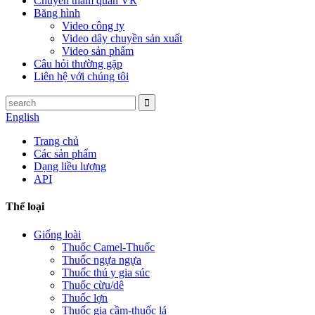
Chuyến tham quan VR
Băng hình
Video công ty
Video dây chuyền sản xuất
Video sản phẩm
Câu hỏi thường gặp
Liên hệ với chúng tôi
English
Trang chủ
Các sản phẩm
Dạng liều lượng
API
Thể loại
Giống loài
Thuốc Camel-Thuốc
Thuốc ngựa ngựa
Thuốc thú y gia súc
Thuốc cừu/dê
Thuốc lợn
Thuốc gia cầm-thuốc lá