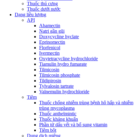
Thuốc thú cưng
Thuốc dưới nước
Dạng liều lượng
API
Abamectin
Natri gần gũi
Doxycycline hyclate
Eprinomectin
Florfenicol
Ivermectin
Oxytetracycline hydrochloride
Tiamulin hydro fumarate
Tilmicosin
Tilmicosin phosphate
Tildipirosin
Tylvalosin tartrate
Valnemulin hydrochloride
Tiêm
Thuốc chống nhiễm trùng bệnh hô hấp và nhiễm
trùng mycoplasma
Thuốc anthelmintic
Thuốc kháng khuẩn
Phần tử dấu vết và bổ sung vitamin
Tiêm bột
Dung dịch miệng