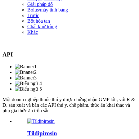
Giải pháp đổ
Bolus/máy tính bảng
Trước
Bột hòa tan
Chất khử trùng
Khác
API
Một doanh nghiệp thuốc thú y được chứng nhận GMP lớn, với R &
D, sản xuất và bán các API thú y, chế phẩm, thức ăn khai thác và
phụ gia thức ăn trộn sẵn.
Tildipirosin