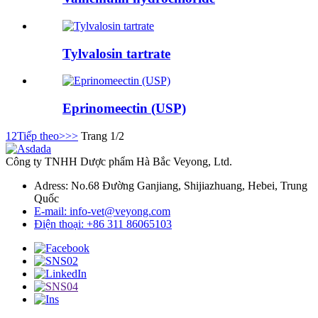
Tylvalosin tartrate
Eprinomeectin (USP)
1
2
Tiếp theo>
>>
Trang 1/2
Công ty TNHH Dược phẩm Hà Bắc Veyong, Ltd.
Adress: No.68 Đường Ganjiang, Shijiazhuang, Hebei, Trung
Quốc
E-mail: info-vet@veyong.com
Điện thoại: +86 311 86065103