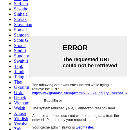
Serbian
Sesotho
Sinhala
Slovak
Slovenian
Somali
Samoan
Scots Gaelic
Shona
Sindhi
Sundanese
Swahili
Tajik
Tamil
Telugu
Thai
Ukrainian
Urdu
Uzbek
Vietnamese
Welsh
Xhosa
Yiddish
Yoruba
Zulu