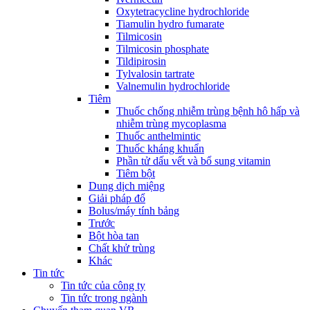
Oxytetracycline hydrochloride
Tiamulin hydro fumarate
Tilmicosin
Tilmicosin phosphate
Tildipirosin
Tylvalosin tartrate
Valnemulin hydrochloride
Tiêm
Thuốc chống nhiễm trùng bệnh hô hấp và
nhiễm trùng mycoplasma
Thuốc anthelmintic
Thuốc kháng khuẩn
Phần tử dấu vết và bổ sung vitamin
Tiêm bột
Dung dịch miệng
Giải pháp đổ
Bolus/máy tính bảng
Trước
Bột hòa tan
Chất khử trùng
Khác
Tin tức
Tin tức của công ty
Tin tức trong ngành