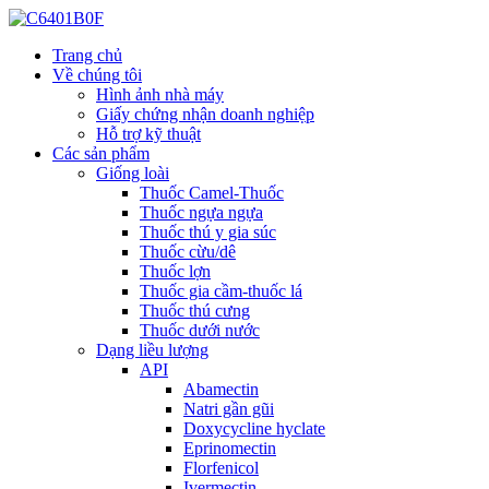
Trang chủ
Về chúng tôi
Hình ảnh nhà máy
Giấy chứng nhận doanh nghiệp
Hỗ trợ kỹ thuật
Các sản phẩm
Giống loài
Thuốc Camel-Thuốc
Thuốc ngựa ngựa
Thuốc thú y gia súc
Thuốc cừu/dê
Thuốc lợn
Thuốc gia cầm-thuốc lá
Thuốc thú cưng
Thuốc dưới nước
Dạng liều lượng
API
Abamectin
Natri gần gũi
Doxycycline hyclate
Eprinomectin
Florfenicol
Ivermectin