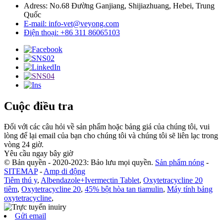
Adress: No.68 Đường Ganjiang, Shijiazhuang, Hebei, Trung
Quốc
E-mail: info-vet@veyong.com
Điện thoại: +86 311 86065103
Cuộc điều tra
Đối với các câu hỏi về sản phẩm hoặc bảng giá của chúng tôi, vui
lòng để lại email của bạn cho chúng tôi và chúng tôi sẽ liên lạc trong
vòng 24 giờ.
Yêu cầu ngay bây giờ
© Bản quyền - 2020-2023: Bảo lưu mọi quyền.
Sản phẩm nóng
-
SITEMAP
-
Amp di động
Tiêm thú y
,
Albendazole+Ivermectin Tablet
,
Oxytetracycline 20
tiêm
,
Oxytetracycline 20
,
45% bột hòa tan tiamulin
,
Máy tính bảng
oxytetracycline
,
Gửi email