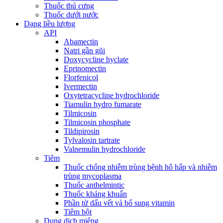
Thuốc thú cưng
Thuốc dưới nước
Dạng liều lượng
API
Abamectin
Natri gần gũi
Doxycycline hyclate
Eprinomectin
Florfenicol
Ivermectin
Oxytetracycline hydrochloride
Tiamulin hydro fumarate
Tilmicosin
Tilmicosin phosphate
Tildipirosin
Tylvalosin tartrate
Valnemulin hydrochloride
Tiêm
Thuốc chống nhiễm trùng bệnh hô hấp và nhiễm
trùng mycoplasma
Thuốc anthelmintic
Thuốc kháng khuẩn
Phần tử dấu vết và bổ sung vitamin
Tiêm bột
Dung dịch miệng