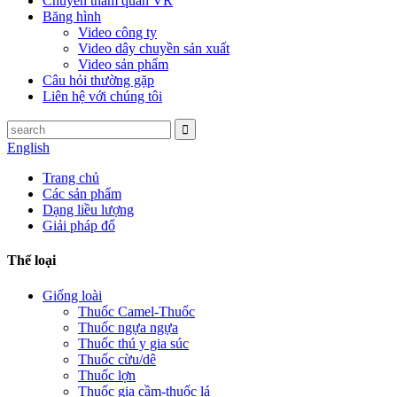
Chuyến tham quan VR
Băng hình
Video công ty
Video dây chuyền sản xuất
Video sản phẩm
Câu hỏi thường gặp
Liên hệ với chúng tôi
English
Trang chủ
Các sản phẩm
Dạng liều lượng
Giải pháp đổ
Thể loại
Giống loài
Thuốc Camel-Thuốc
Thuốc ngựa ngựa
Thuốc thú y gia súc
Thuốc cừu/dê
Thuốc lợn
Thuốc gia cầm-thuốc lá