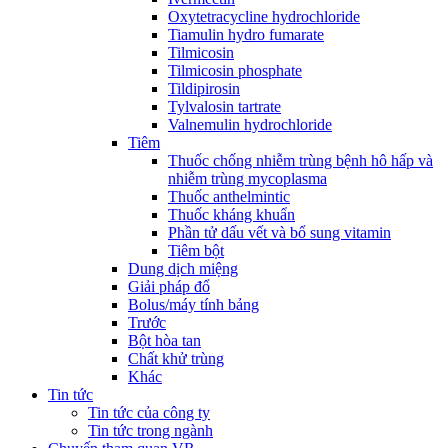
Oxytetracycline hydrochloride
Tiamulin hydro fumarate
Tilmicosin
Tilmicosin phosphate
Tildipirosin
Tylvalosin tartrate
Valnemulin hydrochloride
Tiêm
Thuốc chống nhiễm trùng bệnh hô hấp và
nhiễm trùng mycoplasma
Thuốc anthelmintic
Thuốc kháng khuẩn
Phần tử dấu vết và bổ sung vitamin
Tiêm bột
Dung dịch miệng
Giải pháp đổ
Bolus/máy tính bảng
Trước
Bột hòa tan
Chất khử trùng
Khác
Tin tức
Tin tức của công ty
Tin tức trong ngành