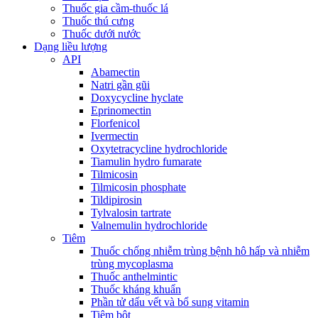
Thuốc gia cầm-thuốc lá
Thuốc thú cưng
Thuốc dưới nước
Dạng liều lượng
API
Abamectin
Natri gần gũi
Doxycycline hyclate
Eprinomectin
Florfenicol
Ivermectin
Oxytetracycline hydrochloride
Tiamulin hydro fumarate
Tilmicosin
Tilmicosin phosphate
Tildipirosin
Tylvalosin tartrate
Valnemulin hydrochloride
Tiêm
Thuốc chống nhiễm trùng bệnh hô hấp và nhiễm
trùng mycoplasma
Thuốc anthelmintic
Thuốc kháng khuẩn
Phần tử dấu vết và bổ sung vitamin
Tiêm bột