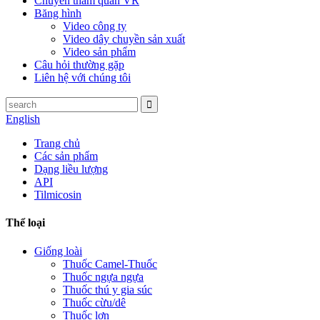
Chuyến tham quan VR
Băng hình
Video công ty
Video dây chuyền sản xuất
Video sản phẩm
Câu hỏi thường gặp
Liên hệ với chúng tôi
English
Trang chủ
Các sản phẩm
Dạng liều lượng
API
Tilmicosin
Thể loại
Giống loài
Thuốc Camel-Thuốc
Thuốc ngựa ngựa
Thuốc thú y gia súc
Thuốc cừu/dê
Thuốc lợn