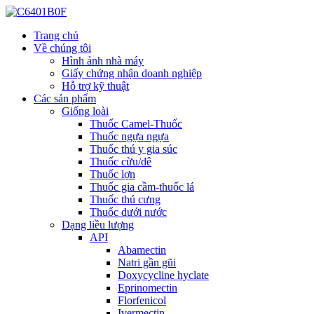
Trang chủ
Về chúng tôi
Hình ảnh nhà máy
Giấy chứng nhận doanh nghiệp
Hỗ trợ kỹ thuật
Các sản phẩm
Giống loài
Thuốc Camel-Thuốc
Thuốc ngựa ngựa
Thuốc thú y gia súc
Thuốc cừu/dê
Thuốc lợn
Thuốc gia cầm-thuốc lá
Thuốc thú cưng
Thuốc dưới nước
Dạng liều lượng
API
Abamectin
Natri gần gũi
Doxycycline hyclate
Eprinomectin
Florfenicol
Ivermectin