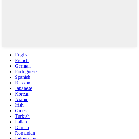
English
French
German
Portuguese
Spanish
Russian
Japanese
Korean
Arabic
Irish
Greek
Turkish
Italian
Danish
Romanian
Indonesian