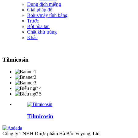
Dung dịch miệng
Giải pháp đổ
Bolus/máy tính bảng
Trước
Bột hòa tan
Chất khử trùng
Khác
Tilmicosin
Tilmicosin
Công ty TNHH Dược phẩm Hà Bắc Veyong, Ltd.