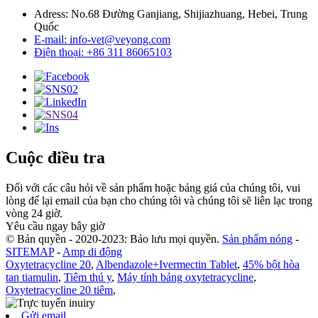
Adress: No.68 Đường Ganjiang, Shijiazhuang, Hebei, Trung
Quốc
E-mail: info-vet@veyong.com
Điện thoại: +86 311 86065103
Cuộc điều tra
Đối với các câu hỏi về sản phẩm hoặc bảng giá của chúng tôi, vui
lòng để lại email của bạn cho chúng tôi và chúng tôi sẽ liên lạc trong
vòng 24 giờ.
Yêu cầu ngay bây giờ
© Bản quyền - 2020-2023: Bảo lưu mọi quyền.
Sản phẩm nóng
-
SITEMAP
-
Amp di động
Oxytetracycline 20
,
Albendazole+Ivermectin Tablet
,
45% bột hòa
tan tiamulin
,
Tiêm thú y
,
Máy tính bảng oxytetracycline
,
Oxytetracycline 20 tiêm
,
Gửi email