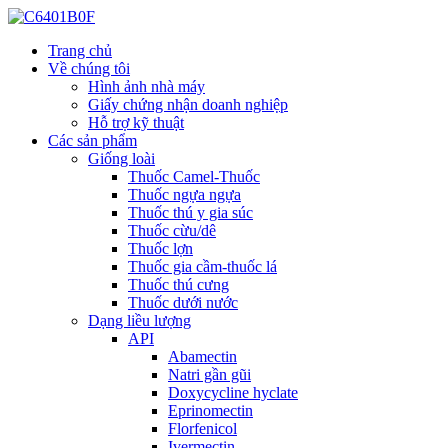
Trang chủ
Về chúng tôi
Hình ảnh nhà máy
Giấy chứng nhận doanh nghiệp
Hỗ trợ kỹ thuật
Các sản phẩm
Giống loài
Thuốc Camel-Thuốc
Thuốc ngựa ngựa
Thuốc thú y gia súc
Thuốc cừu/dê
Thuốc lợn
Thuốc gia cầm-thuốc lá
Thuốc thú cưng
Thuốc dưới nước
Dạng liều lượng
API
Abamectin
Natri gần gũi
Doxycycline hyclate
Eprinomectin
Florfenicol
Ivermectin