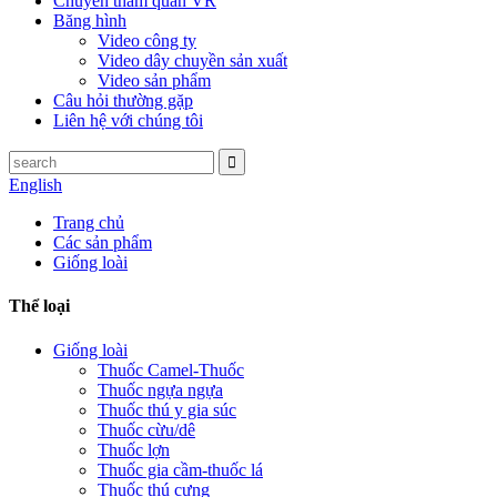
Chuyến tham quan VR
Băng hình
Video công ty
Video dây chuyền sản xuất
Video sản phẩm
Câu hỏi thường gặp
Liên hệ với chúng tôi
English
Trang chủ
Các sản phẩm
Giống loài
Thể loại
Giống loài
Thuốc Camel-Thuốc
Thuốc ngựa ngựa
Thuốc thú y gia súc
Thuốc cừu/dê
Thuốc lợn
Thuốc gia cầm-thuốc lá
Thuốc thú cưng