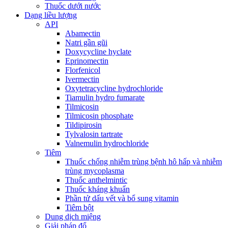
Thuốc dưới nước
Dạng liều lượng
API
Abamectin
Natri gần gũi
Doxycycline hyclate
Eprinomectin
Florfenicol
Ivermectin
Oxytetracycline hydrochloride
Tiamulin hydro fumarate
Tilmicosin
Tilmicosin phosphate
Tildipirosin
Tylvalosin tartrate
Valnemulin hydrochloride
Tiêm
Thuốc chống nhiễm trùng bệnh hô hấp và nhiễm
trùng mycoplasma
Thuốc anthelmintic
Thuốc kháng khuẩn
Phần tử dấu vết và bổ sung vitamin
Tiêm bột
Dung dịch miệng
Giải pháp đổ