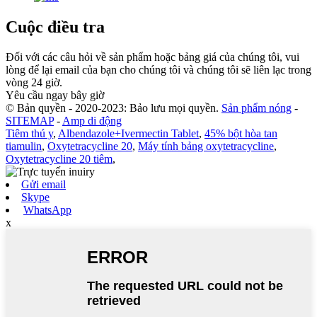
Cuộc điều tra
Đối với các câu hỏi về sản phẩm hoặc bảng giá của chúng tôi, vui
lòng để lại email của bạn cho chúng tôi và chúng tôi sẽ liên lạc trong
vòng 24 giờ.
Yêu cầu ngay bây giờ
© Bản quyền - 2020-2023: Bảo lưu mọi quyền.
Sản phẩm nóng
-
SITEMAP
-
Amp di động
Tiêm thú y
,
Albendazole+Ivermectin Tablet
,
45% bột hòa tan
tiamulin
,
Oxytetracycline 20
,
Máy tính bảng oxytetracycline
,
Oxytetracycline 20 tiêm
,
Gửi email
Skype
WhatsApp
x