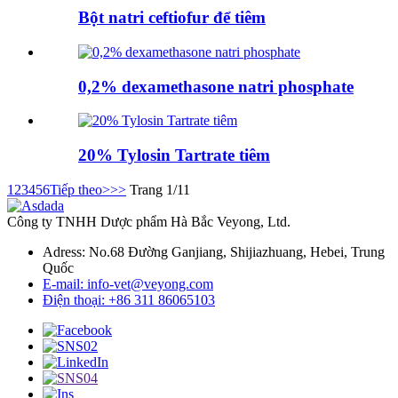
Bột natri ceftiofur để tiêm
0,2% dexamethasone natri phosphate
20% Tylosin Tartrate tiêm
1
2
3
4
5
6
Tiếp theo>
>>
Trang 1/11
Công ty TNHH Dược phẩm Hà Bắc Veyong, Ltd.
Adress: No.68 Đường Ganjiang, Shijiazhuang, Hebei, Trung
Quốc
E-mail: info-vet@veyong.com
Điện thoại: +86 311 86065103