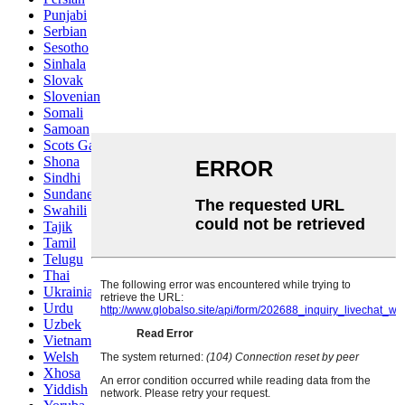
Punjabi
Serbian
Sesotho
Sinhala
Slovak
Slovenian
Somali
Samoan
Scots Gaelic
Shona
Sindhi
Sundanese
Swahili
Tajik
Tamil
Telugu
Thai
Ukrainian
Urdu
Uzbek
Vietnamese
Welsh
Xhosa
Yiddish