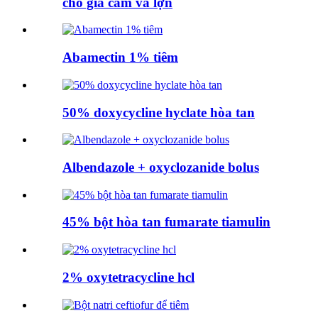
cho gia cầm và lợn
Abamectin 1% tiêm
50% doxycycline hyclate hòa tan
Albendazole + oxyclozanide bolus
45% bột hòa tan fumarate tiamulin
2% oxytetracycline hcl