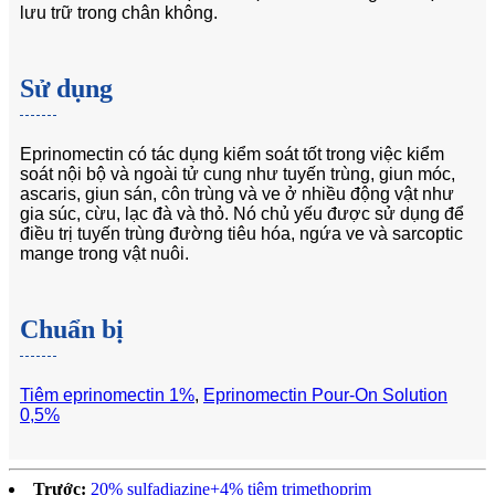
lưu trữ trong chân không.
Sử dụng
Eprinomectin có tác dụng kiểm soát tốt trong việc kiểm
soát nội bộ và ngoài tử cung như tuyến trùng, giun móc,
ascaris, giun sán, côn trùng và ve ở nhiều động vật như
gia súc, cừu, lạc đà và thỏ. Nó chủ yếu được sử dụng để
điều trị tuyến trùng đường tiêu hóa, ngứa ve và sarcoptic
mange trong vật nuôi.
Chuẩn bị
Tiêm eprinomectin 1%
,
Eprinomectin Pour-On Solution
0,5%
Trước:
20% sulfadiazine+4% tiêm trimethoprim