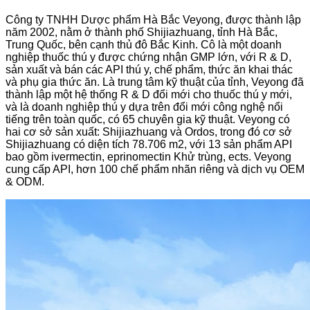
Công ty TNHH Dược phẩm Hà Bắc Veyong, được thành lập
năm 2002, nằm ở thành phố Shijiazhuang, tỉnh Hà Bắc,
Trung Quốc, bên cạnh thủ đô Bắc Kinh. Cô là một doanh
nghiệp thuốc thú y được chứng nhận GMP lớn, với R & D,
sản xuất và bán các API thú y, chế phẩm, thức ăn khai thác
và phụ gia thức ăn. Là trung tâm kỹ thuật của tỉnh, Veyong đã
thành lập một hệ thống R & D đổi mới cho thuốc thú y mới,
và là doanh nghiệp thú y dựa trên đổi mới công nghệ nổi
tiếng trên toàn quốc, có 65 chuyên gia kỹ thuật. Veyong có
hai cơ sở sản xuất: Shijiazhuang và Ordos, trong đó cơ sở
Shijiazhuang có diện tích 78.706 m2, với 13 sản phẩm API
bao gồm ivermectin, eprinomectin Khử trùng, ects. Veyong
cung cấp API, hơn 100 chế phẩm nhãn riêng và dịch vụ OEM
& ODM.