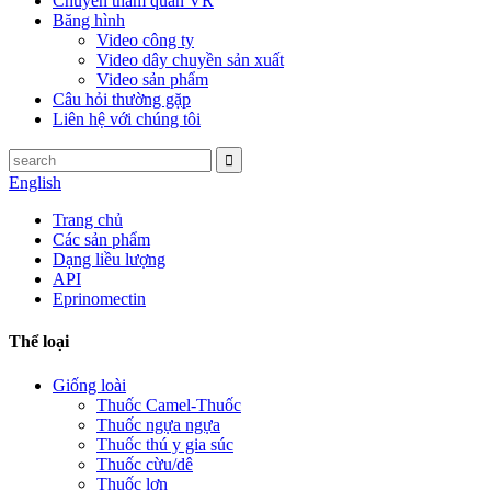
Chuyến tham quan VR
Băng hình
Video công ty
Video dây chuyền sản xuất
Video sản phẩm
Câu hỏi thường gặp
Liên hệ với chúng tôi
English
Trang chủ
Các sản phẩm
Dạng liều lượng
API
Eprinomectin
Thể loại
Giống loài
Thuốc Camel-Thuốc
Thuốc ngựa ngựa
Thuốc thú y gia súc
Thuốc cừu/dê
Thuốc lợn