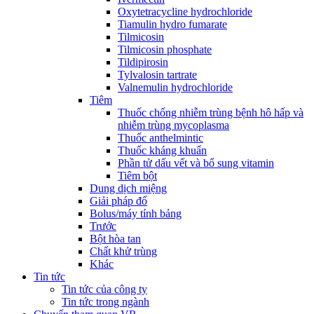
Oxytetracycline hydrochloride
Tiamulin hydro fumarate
Tilmicosin
Tilmicosin phosphate
Tildipirosin
Tylvalosin tartrate
Valnemulin hydrochloride
Tiêm
Thuốc chống nhiễm trùng bệnh hô hấp và
nhiễm trùng mycoplasma
Thuốc anthelmintic
Thuốc kháng khuẩn
Phần tử dấu vết và bổ sung vitamin
Tiêm bột
Dung dịch miệng
Giải pháp đổ
Bolus/máy tính bảng
Trước
Bột hòa tan
Chất khử trùng
Khác
Tin tức
Tin tức của công ty
Tin tức trong ngành