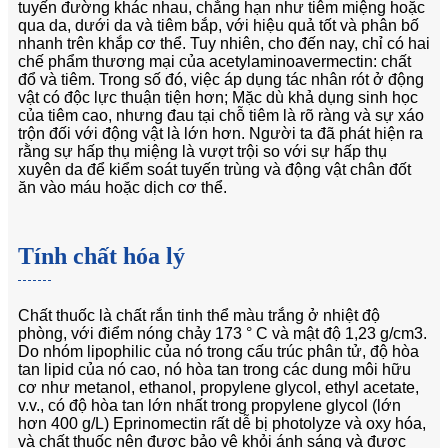
tuyến đường khác nhau, chẳng hạn như tiêm miệng hoặc
qua da, dưới da và tiêm bắp, với hiệu quả tốt và phân bố
nhanh trên khắp cơ thể. Tuy nhiên, cho đến nay, chỉ có hai
chế phẩm thương mại của acetylaminoavermectin: chất
đổ và tiêm. Trong số đó, việc áp dụng tác nhân rót ở động
vật có độc lực thuận tiện hơn; Mặc dù khả dụng sinh học
của tiêm cao, nhưng đau tại chỗ tiêm là rõ ràng và sự xáo
trộn đối với động vật là lớn hơn. Người ta đã phát hiện ra
rằng sự hấp thụ miệng là vượt trội so với sự hấp thụ
xuyên da để kiểm soát tuyến trùng và động vật chân đốt
ăn vào máu hoặc dịch cơ thể.
Tính chất hóa lý
Chất thuốc là chất rắn tinh thể màu trắng ở nhiệt độ
phòng, với điểm nóng chảy 173 ° C và mật độ 1,23 g/cm3.
Do nhóm lipophilic của nó trong cấu trúc phân tử, độ hòa
tan lipid của nó cao, nó hòa tan trong các dung môi hữu
cơ như metanol, ethanol, propylene glycol, ethyl acetate,
v.v., có độ hòa tan lớn nhất trong propylene glycol (lớn
hơn 400 g/L) Eprinomectin rất dễ bị photolyze và oxy hóa,
và chất thuốc nên được bảo vệ khỏi ánh sáng và được