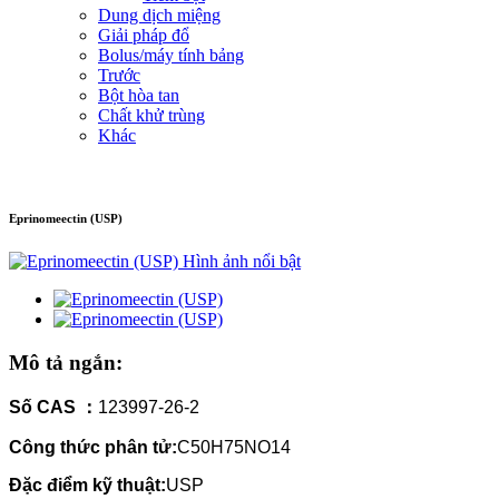
Dung dịch miệng
Giải pháp đổ
Bolus/máy tính bảng
Trước
Bột hòa tan
Chất khử trùng
Khác
Eprinomeectin (USP)
Mô tả ngắn:
Số CAS ：
123997-26-2
Công thức phân tử:
C50H75NO14
Đặc điểm kỹ thuật:
USP