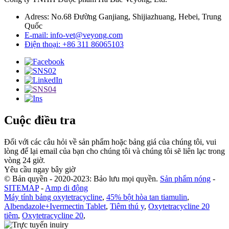
Adress: No.68 Đường Ganjiang, Shijiazhuang, Hebei, Trung
Quốc
E-mail: info-vet@veyong.com
Điện thoại: +86 311 86065103
Cuộc điều tra
Đối với các câu hỏi về sản phẩm hoặc bảng giá của chúng tôi, vui
lòng để lại email của bạn cho chúng tôi và chúng tôi sẽ liên lạc trong
vòng 24 giờ.
Yêu cầu ngay bây giờ
© Bản quyền - 2020-2023: Bảo lưu mọi quyền.
Sản phẩm nóng
-
SITEMAP
-
Amp di động
Máy tính bảng oxytetracycline
,
45% bột hòa tan tiamulin
,
Albendazole+Ivermectin Tablet
,
Tiêm thú y
,
Oxytetracycline 20
tiêm
,
Oxytetracycline 20
,