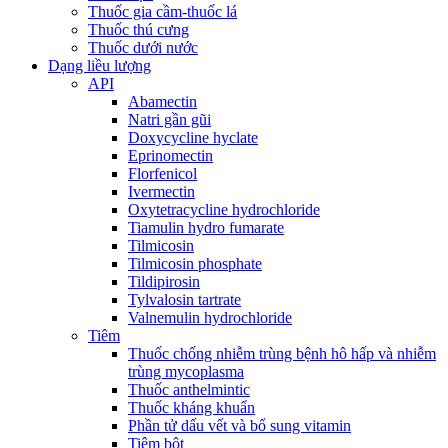
Thuốc gia cầm-thuốc lá
Thuốc thú cưng
Thuốc dưới nước
Dạng liều lượng
API
Abamectin
Natri gần gũi
Doxycycline hyclate
Eprinomectin
Florfenicol
Ivermectin
Oxytetracycline hydrochloride
Tiamulin hydro fumarate
Tilmicosin
Tilmicosin phosphate
Tildipirosin
Tylvalosin tartrate
Valnemulin hydrochloride
Tiêm
Thuốc chống nhiễm trùng bệnh hô hấp và nhiễm
trùng mycoplasma
Thuốc anthelmintic
Thuốc kháng khuẩn
Phần tử dấu vết và bổ sung vitamin
Tiêm bột