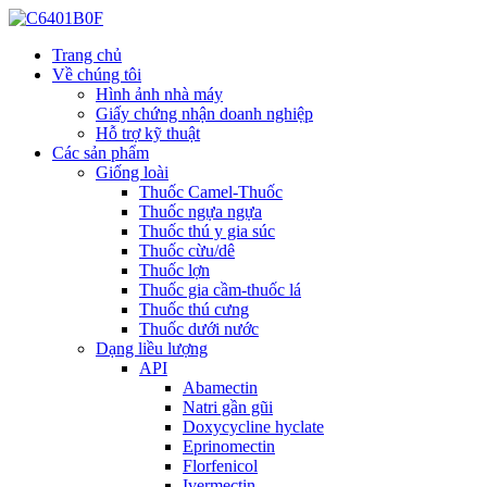
Trang chủ
Về chúng tôi
Hình ảnh nhà máy
Giấy chứng nhận doanh nghiệp
Hỗ trợ kỹ thuật
Các sản phẩm
Giống loài
Thuốc Camel-Thuốc
Thuốc ngựa ngựa
Thuốc thú y gia súc
Thuốc cừu/dê
Thuốc lợn
Thuốc gia cầm-thuốc lá
Thuốc thú cưng
Thuốc dưới nước
Dạng liều lượng
API
Abamectin
Natri gần gũi
Doxycycline hyclate
Eprinomectin
Florfenicol
Ivermectin