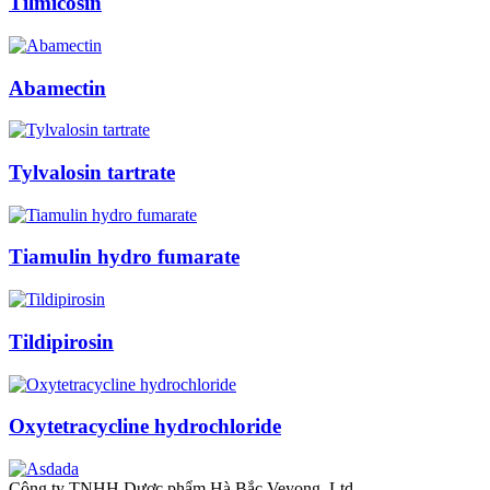
Tilmicosin
Abamectin
Tylvalosin tartrate
Tiamulin hydro fumarate
Tildipirosin
Oxytetracycline hydrochloride
Công ty TNHH Dược phẩm Hà Bắc Veyong, Ltd.