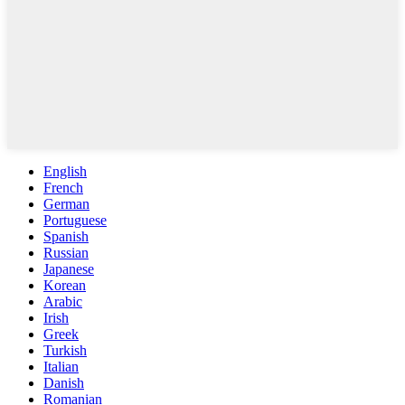
English
French
German
Portuguese
Spanish
Russian
Japanese
Korean
Arabic
Irish
Greek
Turkish
Italian
Danish
Romanian